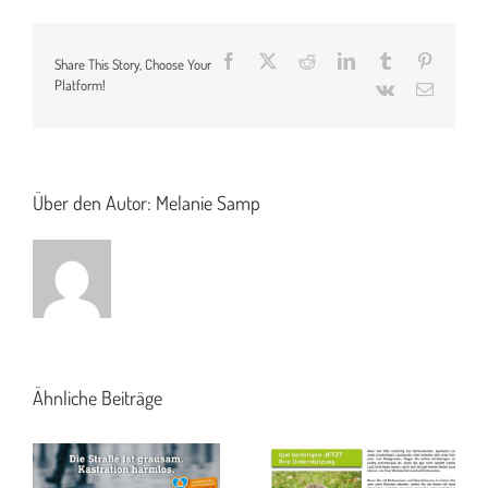
Grimme-
Douglas
Stiftung
Facebook
X
Reddit
LinkedIn
Tumblr
Pinteres
Share This Story, Choose Your
Platform!
Vk
E-
Mail
Über den Autor:
Melanie Samp
Ähnliche Beiträge